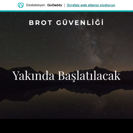
Destekleyen:
GoDaddy
|
Ücretsiz web sitenizi oluşturun
BROT GÜVENLIĞI
‌Yakında Başlatılacak